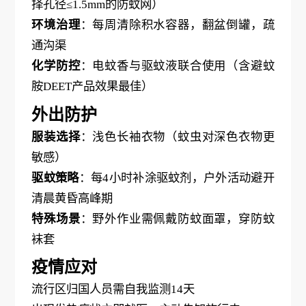
择孔径
≤1.5mm的防蚊网）
环境治理
：每周清除积水容器，翻盆倒罐，疏
通沟渠
化学防控
：电蚊香与驱蚊液联合使用（含避蚊
胺
DEET产品效果最佳）
外出防护
服装选择
：浅色长袖衣物（蚊虫对深色衣物更
敏感）
驱蚊策略
：每
4小时补涂驱蚊剂，户外活动避开
清晨黄昏高峰期
特殊场景
：野外作业需佩戴防蚊面罩，穿防蚊
袜套
疫情应对
流行区归国人员需自我监测
14天